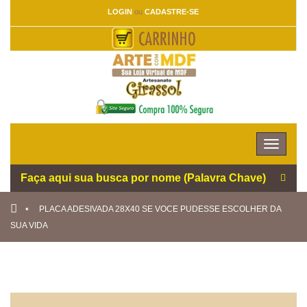
LOGIN
ou
CADASTRE-SE
Toggle
navigat
PLACA ADESIVADA 28X40 SE VOCE PUDESSE ESCOLHER DA
SUA VIDA